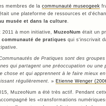
es membres de la
communauté museogeek
fr
tait une plateforme de ressources et d'écha
u musée et dans la culture
.
 2011 à mon initiative,
MuzeoNum
était un pr
e
communauté de pratiques
qui s'inscrivait d
cipative.
Communautés de Pratiques sont des groupes
nes qui partagent une préoccupation ou une 
e chose et qui apprennent à le faire mieux en
gissant régulièrement.
»
Etienne Wenger (200
15, MuzeoNum a été très actif. Pendant cett
 a accompagné les «transformations numérique