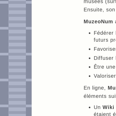
musées (surt
Ensuite, son
MuzeoNum
a
Fédérer
futurs p
Favorise
Diffuser
Être une
Valorise
En ligne,
Mu
éléments sui
Un
Wiki
étaient 