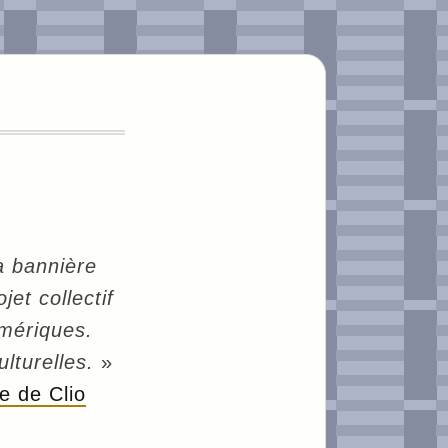
a bannière
et collectif
mériques.
lturelles.
»
le de Clio