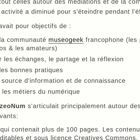
out celles autour des médiations et de la co
 activité a diminué pour s'éteindre pendant l'
vait pour objectifs de :
 la communauté
museogeek
francophone (les 
ros & les amateurs)
r les échanges, le partage et la réflexion
 les bonnes pratiques
 source d'information et de connaissance
r les métiers du numérique
zeoNum
s'articulait principalement autour des
vants:
qui contenait plus de 100 pages. Les contenu
éditables et sous licence Creatives Commons.