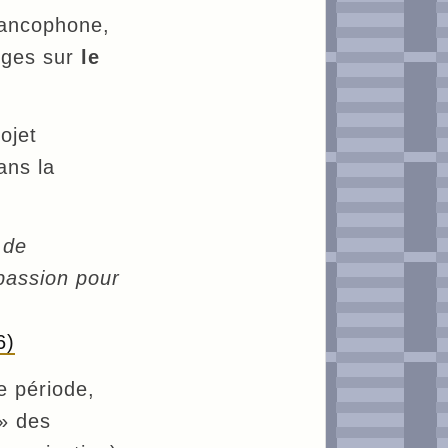
ancophone,
nges sur
le
ojet
ans la
 de
passion pour
6)
e période,
s» des