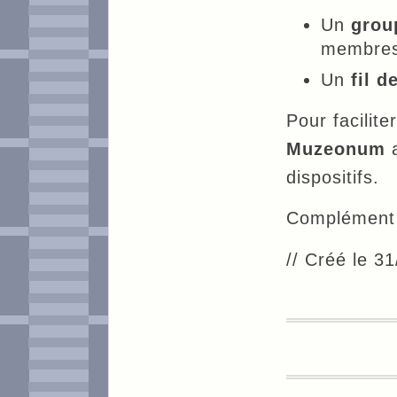
Un
grou
membres
Un
fil d
Pour facilit
Muzeonum
a
dispositifs.
Complément
// Créé le 3