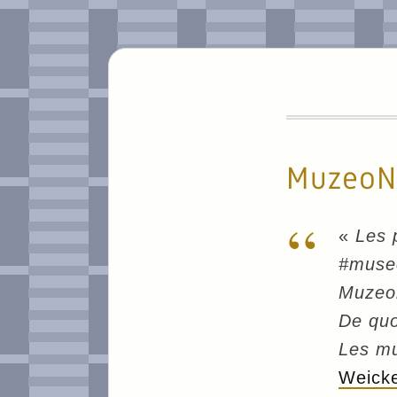
MuzeoN
«
Les 
#museo
Muzeon
De quo
Les mu
Weicke