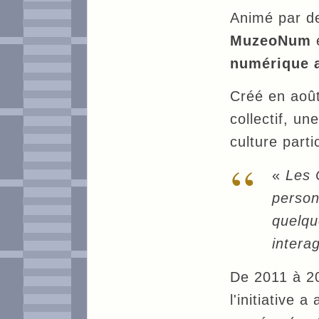
Animé par d
MuzeoNum
é
numérique a
Créé en août
collectif, un
culture parti
«
Les 
person
quelqu
intera
De 2011 à 20
l'initiative