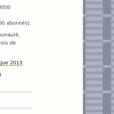
 3000
000 abonnés).
munauté,
ests de
que 2013
.
4